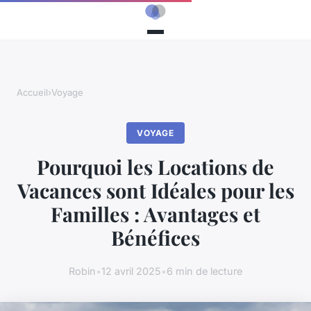
Accueil
›
Voyage
VOYAGE
Pourquoi les Locations de
Vacances sont Idéales pour les
Familles : Avantages et
Bénéfices
Robin
•
12 avril 2025
•
6 min de lecture