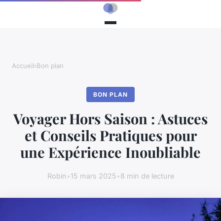
Accueil
›
Bon plan
BON PLAN
Voyager Hors Saison : Astuces
et Conseils Pratiques pour
une Expérience Inoubliable
Robin
•
15 mars 2025
•
8 min de lecture