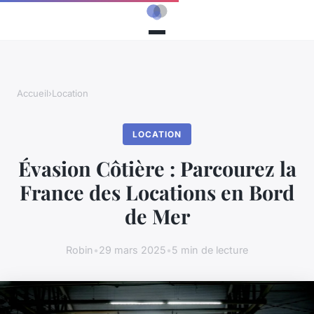
Accueil
›
Location
LOCATION
Évasion Côtière : Parcourez la
France des Locations en Bord
de Mer
Robin
•
29 mars 2025
•
5 min de lecture