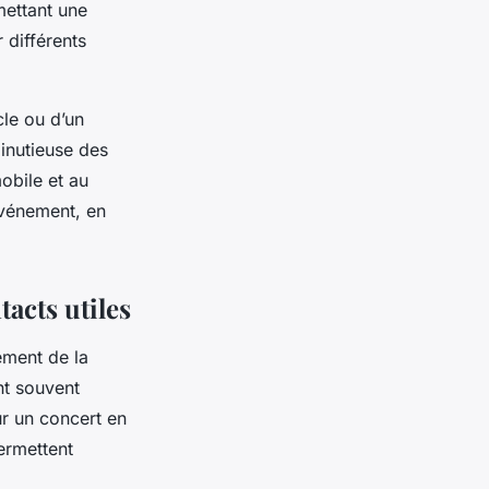
mettant une
 différents
cle ou d’un
inutieuse des
mobile et au
événement, en
tacts utiles
ement de la
nt souvent
ur un concert en
ermettent