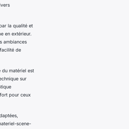
ivers
ar la qualité et
e en extérieur.
des ambiances
facilité de
é du matériel est
technique sur
stique
 fort pour ceux
adaptées,
materiel-scene-