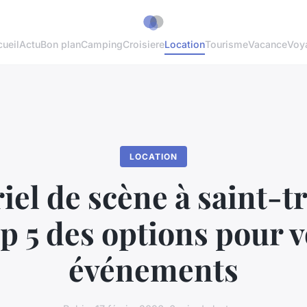
ueil
Actu
Bon plan
Camping
Croisiere
Location
Tourisme
Vacance
Voy
LOCATION
iel de scène à saint-tr
p 5 des options pour 
événements