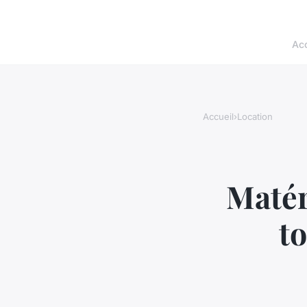
Acc
Accueil
›
Location
Matér
to