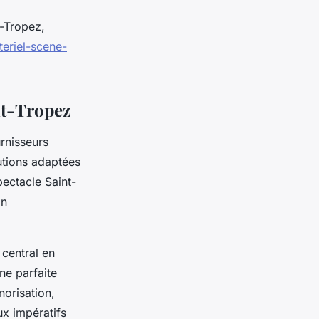
t-Tropez,
eriel-scene-
int-Tropez
rnisseurs
utions adaptées
ectacle Saint-
on
 central en
ne parfaite
norisation,
x impératifs