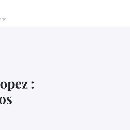
age
opez :
vos