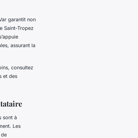
Var garantit non
le Saint-Tropez
s’appuie
es, assurant la
ins, consultez
s et des
tataire
s sont à
ment. Les
 de